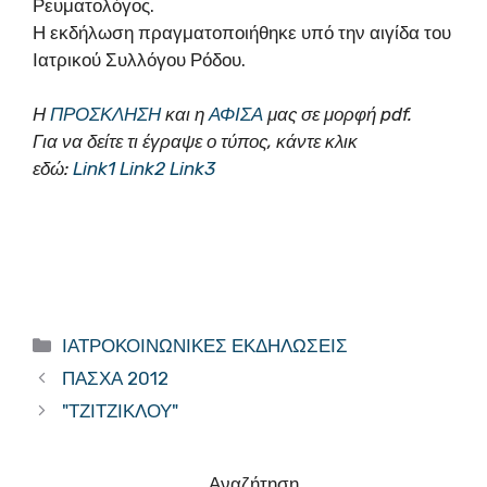
Ρευματολόγος.
Η εκδήλωση πραγματοποιήθηκε υπό την αιγίδα του
Ιατρικού Συλλόγου Ρόδου.
Η
ΠΡΟΣΚΛΗΣΗ
και η
ΑΦΙΣΑ
μας σε μορφή pdf.
Για να δείτε τι έγραψε ο τύπος, κάντε κλικ
εδώ:
Link1
Link2
Link3
Κατηγορίες
ΙΑΤΡΟΚΟΙΝΩΝΙΚΕΣ ΕΚΔΗΛΩΣΕΙΣ
ΠΑΣΧΑ 2012
"ΤΖΙΤΖΙΚΛΟΥ"
Αναζήτηση