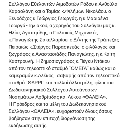
Συλλόγου Εθελοντών Αιμοδοτών Ρόδου κ.Ανθούλα
Καραολάνη και ο Ταμίας κ.Φιλήμων Νικολάου, ο
Ξενοδόχος κ.Γεώργιος Γεωργάς, η κ.Μαριρένα
Γεωργά-Τηλιακού, ο χορηγός του Συλλόγου μας κ.
Ηλίας Αγαπητίδης, ο Πολιτικός Μηχανικός
κ.Παναγιώτης Σακελλαρίου, ο Δ/ντης της Τράπεζας
Πειραιώς κ.Στέργος Παρασκευάς, ο φιλόλογος και
ζωγράφος κ.Αναστασιάδης Παναγιώτης, η κ.Καίτη
Καστρουνή. Η δημοσιογράφος κ.Πέγκυ Ντόκου
από τον τηλεοπτικό σταθμό ¨ΟΜΕΓΑ¨ καθώς και ο
καμεραμάν κ.Αλέκος Τσαβαρής από τον τηλεοπτικό
σταθμό ¨ΘΑΡΡΙ¨ και πολλοί άλλοι μέλη, φίλοι του
Δωδεκανησιακού Συλλόγου Αυτοάνοσων
Νοσημάτων Αρθρίτιδας και Λύκου «ΘΑΛΕΙΑ».
Η Πρόεδρος και τα μέλη του Δωδεκανησιακού
Συλλόγου «ΘΑΛΕΙΑ», ευχαριστούν όλους όσους
βοήθησαν στην επιτυχή διοργάνωση της
εκδήλωσης αυτής.