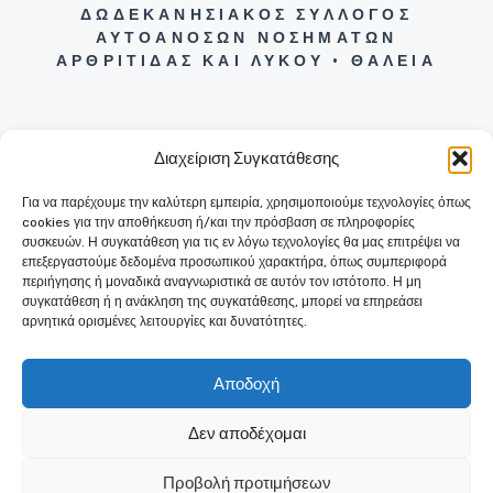
ΔΩΔΕΚΑΝΗΣΙΑΚΟΣ ΣΥΛΛΟΓΟΣ
ΑΥΤΟΑΝΟΣΩΝ ΝΟΣΗΜΑΤΩΝ
ΑΡΘΡΙΤΙΔΑΣ ΚΑΙ ΛΥΚΟΥ • ΘΑΛΕΙΑ
Διαχείριση Συγκατάθεσης
Για να παρέχουμε την καλύτερη εμπειρία, χρησιμοποιούμε τεχνολογίες όπως
+30 22410 31290
cookies για την αποθήκευση ή/και την πρόσβαση σε πληροφορίες
ΕΡΥΘΡΟΥ ΣΤΑΥΡΟΥ 6 (ΕΝΤΟΣ
συσκευών. Η συγκατάθεση για τις εν λόγω τεχνολογίες θα μας επιτρέψει να
ΠΑΛΑΙΟΥ ΝΟΣΟΚΟΜΕΙΟΥ ΡΟΔΟΥ)
επεξεργαστούμε δεδομένα προσωπικού χαρακτήρα, όπως συμπεριφορά
85100 ΡΟΔΟΣ
περιήγησης ή μοναδικά αναγνωριστικά σε αυτόν τον ιστότοπο. Η μη
συγκατάθεση ή η ανάκληση της συγκατάθεσης, μπορεί να επηρεάσει
αρνητικά ορισμένες λειτουργίες και δυνατότητες.
Αποδοχή
Δεν αποδέχομαι
© 2026
THALIA.GR
| ΑΝΑΠΤΥΞΗ •
ΦΙΛΟΞΕΝΙΑ • ΥΠΟΣΤΗΡΙΞΗ:
IMAX
Προβολή προτιμήσεων
WEB & IT SOLUTIONS