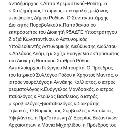
αντιδήμαρχος κ.Λίτσα Κρεμαστινού-Ροδίτη, ο
κ.Χατζημάρκος Γεώργιος επικεφαλής μείζονος
μειοψηφίας Δήμου Ροδίων. Ο Συνταγματάρχης
Διοικητής Πυροβολικού κ.Παπαθανασίου
εκπρόσωπος του Διοικητή 95ΑΔΤΕ Υποστράτηγου
Ζιαζιά Κωνσταντίνου, ο Αστυνομικός
Υποδιευθυντής Αστυνομικής Διεύθυνσης Δωδ/σου
κ.Δαλάκας Αδάμ, η κ.Σχίζα Ευαγγελία εκπρόσωπος
του Διοικητή Ναυτικού Σταθμού Ρόδου
Αντιπλοίαρχου Γεώργιου Μπουρίτη. Ο Πρόεδρος
του Ιατρικού Συλλόγου Ρόδου κ.Χρήστος Μαντάς, ο
ιατρός νευρολόγος κ.Αννάκης Κάλλιστος, ο ιατρός
ρευματολόγος κ.Ευάγγελος Μανδρακός, ο ιατρός
παθολόγος κ.Ρεούλας Βασίλειος, ο ιατρός
μικροβιολόγος-βιοπαθολόγος κ.Σωκράτης
Τηλιακός. Ο Νομικός μας Σύμβουλος κ.Βασίλειος
Υψηλάντης, η Προϊστάμενη Δ’ Εφορίας Βυζαντινών
Αρχαιοτήτων κ.Μάνια Μιχαηλίδου, η Πρόεδρος του