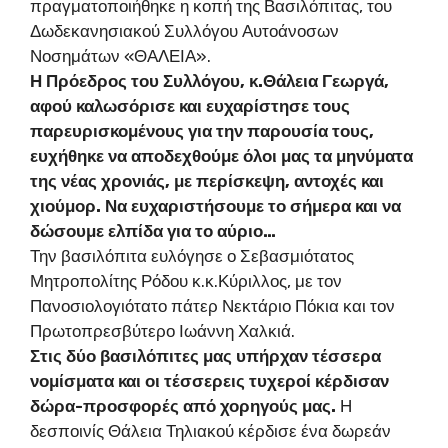
πραγματοποιήθηκε η κοπή της Βασιλόπιτας, του
Δωδεκανησιακού Συλλόγου Αυτοάνοσων
Νοσημάτων «ΘΑΛΕΙΑ».
Η Πρόεδρος του Συλλόγου, κ.Θάλεια Γεωργά,
αφού καλωσόρισε και ευχαρίστησε τους
παρευρισκομένους για την παρουσία τους,
ευχήθηκε να αποδεχθούμε όλοι μας τα μηνύματα
της νέας χρονιάς, με περίσκεψη, αντοχές και
χιούμορ. Να ευχαριστήσουμε το σήμερα και να
δώσουμε ελπίδα για το αύριο…
Την βασιλόπιτα ευλόγησε ο Σεβασμιότατος
Μητροπολίτης Ρόδου κ.κ.Κύριλλος, με τον
Πανοσιολογιότατο πάτερ Νεκτάριο Πόκια και τον
Πρωτοπρεσβύτερο Ιωάννη Χαλκιά.
Στις δύο βασιλόπιτες μας υπήρχαν τέσσερα
νομίσματα και οι τέσσερεις τυχεροί κέρδισαν
δώρα-προσφορές από χορηγούς μας.
Η
δεσποινίς Θάλεια Τηλιακού κέρδισε ένα δωρεάν