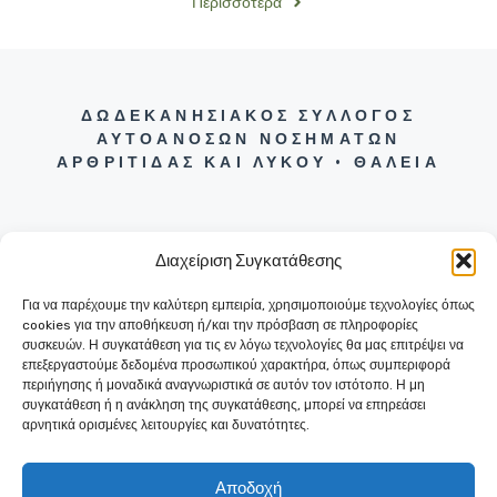
Περισσότερα
ΔΩΔΕΚΑΝΗΣΙΑΚΟΣ ΣΥΛΛΟΓΟΣ
ΑΥΤΟΑΝΟΣΩΝ ΝΟΣΗΜΑΤΩΝ
ΑΡΘΡΙΤΙΔΑΣ ΚΑΙ ΛΥΚΟΥ • ΘΑΛΕΙΑ
Διαχείριση Συγκατάθεσης
Για να παρέχουμε την καλύτερη εμπειρία, χρησιμοποιούμε τεχνολογίες όπως
+30 22410 31290
cookies για την αποθήκευση ή/και την πρόσβαση σε πληροφορίες
ΕΡΥΘΡΟΥ ΣΤΑΥΡΟΥ 6 (ΕΝΤΟΣ
συσκευών. Η συγκατάθεση για τις εν λόγω τεχνολογίες θα μας επιτρέψει να
ΠΑΛΑΙΟΥ ΝΟΣΟΚΟΜΕΙΟΥ ΡΟΔΟΥ)
επεξεργαστούμε δεδομένα προσωπικού χαρακτήρα, όπως συμπεριφορά
85100 ΡΟΔΟΣ
περιήγησης ή μοναδικά αναγνωριστικά σε αυτόν τον ιστότοπο. Η μη
συγκατάθεση ή η ανάκληση της συγκατάθεσης, μπορεί να επηρεάσει
αρνητικά ορισμένες λειτουργίες και δυνατότητες.
Αποδοχή