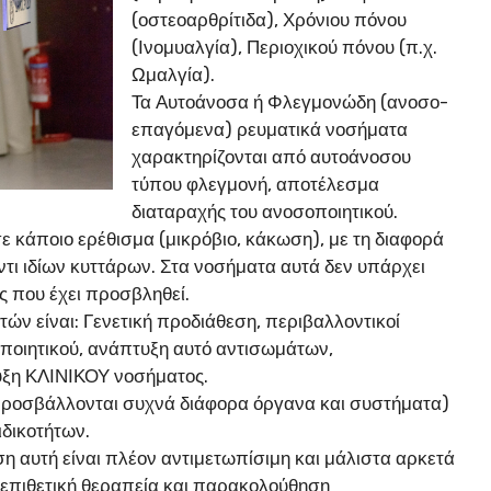
(οστεοαρθρίτιδα), Χρόνιου πόνου
(Ινομυαλγία), Περιοχικού πόνου (π.χ.
Ωμαλγία).
Τα Αυτοάνοσα ή Φλεγμονώδη (ανοσο-
επαγόμενα) ρευματικά νοσήματα
χαρακτηρίζονται από αυτοάνοσου
τύπου φλεγμονή, αποτέλεσμα
διαταραχής του ανοσοποιητικού.
ε κάποιο ερέθισμα (μικρόβιο, κάκωση), με τη διαφορά
ντι ιδίων κυττάρων. Στα νοσήματα αυτά δεν υπάρχει
ς που έχει προσβληθεί.
ν είναι: Γενετική προδιάθεση, περιβαλλοντικοί
οποιητικού, ανάπτυξη αυτό αντισωμάτων,
τυξη ΚΛΙΝΙΚΟΥ νοσήματος.
 (προσβάλλονται συχνά διάφορα όργανα και συστήματα)
ιδικοτήτων.
ση αυτή είναι πλέον αντιμετωπίσιμη και μάλιστα αρκετά
 επιθετική θεραπεία και παρακολούθηση