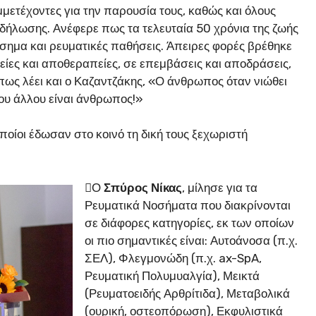
μετέχοντες για την παρουσία τους, καθώς και όλους
δήλωσης. Ανέφερε πως τα τελευταία 50 χρόνια της ζωής
 νόσημα και ρευματικές παθήσεις. Άπειρες φορές βρέθηκε
ίες και αποθεραπείες, σε επεμβάσεις και αποδράσεις,
όπως λέει και ο Καζαντζάκης, «Ο άνθρωπος όταν νιώθει
του άλλου είναι άνθρωπος!»
οποίοι έδωσαν στο κοινό τη δική τους ξεχωριστή
Ο
Σπύρος Νίκας
, μίλησε για τα
Ρευματικά Νοσήματα που διακρίνονται
σε διάφορες κατηγορίες, εκ των οποίων
οι πιο σημαντικές είναι: Αυτοάνοσα (π.χ.
ΣΕΛ), Φλεγμονώδη (π.χ. ax-SpA,
Ρευματική Πολυμυαλγία), Μεικτά
(Ρευματοειδής Αρθρίτιδα), Μεταβολικά
(ουρική, οστεοπόρωση), Εκφυλιστικά