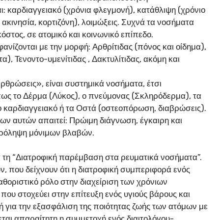
ι: καρδιαγγειακό (χρόνια φλεγμονή), κατάθλιψη (χρόνιο
ακινησία, κορτιζόνη), λοιμώξεις. Συχνά τα νοσήματα
όστος, σε ατομικό και κοινωνικό επίπεδο.
ανίζονται με την μορφή: Αρθρίτιδας (πόνος και οίδημα),
), Τενοντο-υμενίτιδας , Δακτυλίτιδας, ακόμη και
αρθρώσεις», είναι συστημικά νοσήματα, έτσι
ως το Δέρμα (Λύκος), ο πνεύμονας (Σκληρόδερμα), τα
 το καρδιαγγειακό ή τα Οστά (οστεοπόρωση, διαβρώσεις).
των αυτών απαιτεί: Πρώιμη διάγνωση, έγκαιρη και
 πρόληψη μόνιμων βλαβών.
ια τη “Διατροφική παρέμβαση στα ρευματικά νοσήματα”.
ν, που δείχνουν ότι η διατροφική συμπεριφορά ενός
αθοριστικό ρόλο στην διαχείριση των χρόνιων
ου στοχεύει στην επίτευξη ενός υγιούς βάρους και
ή για την εξασφάλιση της ποιότητας ζωής των ατόμων με
εται απαραίτητη η συμμετοχή ενός διαιτολόγου-