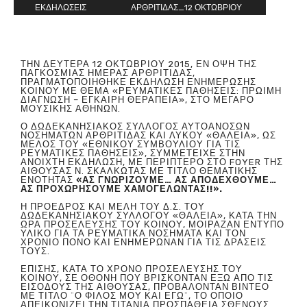
ΕΚΔΗΛΩΣΕΙΣ
ΑΡΘΡΙΤΙΔΑΣ_12 ΟΚΤΩΒΡΙΟΥ
ΤΗΝ ΔΕΥΤΈΡΑ 12 ΟΚΤΩΒΡΊΟΥ 2015, ΕΝ ΌΨΗ ΤΗΣ
ΠΑΓΚΌΣΜΙΑΣ ΗΜΈΡΑΣ ΑΡΘΡΊΤΙΔΑΣ,
ΠΡΑΓΜΑΤΟΠΟΙΉΘΗΚΕ ΕΚΔΉΛΩΣΗ ΕΝΗΜΈΡΩΣΗΣ
ΚΟΙΝΟΎ ΜΕ ΘΈΜΑ «ΡΕΥΜΑΤΙΚΕΣ ΠΑΘΗΣΕΙΣ: ΠΡΩΙΜΗ
ΔΙΑΓΝΩΣΗ – ΕΓΚΑΙΡΗ ΘΕΡΑΠΕΙΑ», ΣΤΟ ΜΈΓΑΡΟ
ΜΟΥΣΙΚΉΣ ΑΘΗΝΏΝ.
Ο ΔΩΔΕΚΑΝΗΣΙΑΚΌΣ ΣΎΛΛΟΓΟΣ ΑΥΤΟΆΝΟΣΩΝ
ΝΟΣΗΜΆΤΩΝ ΑΡΘΡΊΤΙΔΑΣ ΚΑΙ ΛΎΚΟΥ «ΘΑΛΕΙΑ», ΩΣ
ΜΈΛΟΣ ΤΟΥ «ΕΘΝΙΚΟΎ ΣΥΜΒΟΎΛΙΟΥ ΓΙΑ ΤΙΣ
ΡΕΥΜΑΤΙΚΈΣ ΠΑΘΉΣΕΙΣ», ΣΥΜΜΕΤΕΊΧΕ ΣΤΗΝ
ΑΝΟΙΧΤΉ ΕΚΔΉΛΩΣΗ, ΜΕ ΠΕΡΊΠΤΕΡΟ ΣΤΟ FOYER ΤΗΣ
ΑΊΘΟΥΣΑΣ Ν. ΣΚΑΛΚΏΤΑΣ ΜΕ ΤΊΤΛΟ ΘΕΜΑΤΙΚΉΣ
ΕΝΌΤΗΤΑΣ
«ΑΣ ΓΝΩΡΊΖΟΥΜΕ… ΑΣ ΑΠΟΔΕΧΘΟΎΜΕ…
ΑΣ ΠΡΟΧΩΡΉΣΟΥΜΕ ΧΑΜΟΓΕΛΏΝΤΑΣ!!».
Η ΠΡΌΕΔΡΟΣ ΚΑΙ ΜΈΛΗ ΤΟΥ Δ.Σ. ΤΟΥ
ΔΩΔΕΚΑΝΗΣΙΑΚΟΎ ΣΥΛΛΌΓΟΥ «ΘΑΛΕΙΑ», ΚΑΤΆ ΤΗΝ
ΏΡΑ ΠΡΟΣΈΛΕΥΣΗΣ ΤΟΥ ΚΟΙΝΟΎ, ΜΟΊΡΑΖΑΝ ΈΝΤΥΠΟ
ΥΛΙΚΌ ΓΙΑ ΤΑ ΡΕΥΜΑΤΙΚΆ ΝΟΣΉΜΑΤΑ ΚΑΙ ΤΟΝ
ΧΡΌΝΙΟ ΠΌΝΟ ΚΑΙ ΕΝΗΜΈΡΩΝΑΝ ΓΙΑ ΤΙΣ ΔΡΆΣΕΙΣ
ΤΟΥΣ.
ΕΠΊΣΗΣ, ΚΑΤΆ ΤΟ ΧΡΌΝΟ ΠΡΟΣΈΛΕΥΣΗΣ ΤΟΥ
ΚΟΙΝΟΎ, ΣΕ ΟΘΌΝΗ ΠΟΥ ΒΡΊΣΚΟΝΤΑΝ ΈΞΩ ΑΠΌ ΤΙΣ
ΕΙΣΌΔΟΥΣ ΤΗΣ ΑΊΘΟΥΣΑΣ, ΠΡΟΒΆΛΟΝΤΑΝ ΒΊΝΤΕΟ
ΜΕ ΤΊΤΛΟ ¨Ο ΦΊΛΟΣ ΜΟΥ ΚΑΙ ΕΓΏ¨, ΤΟ ΟΠΟΊΟ
ΑΠΕΙΚΟΝΊΖΕΙ ΤΗΝ ΤΙΤΆΝΙΑ ΠΡΟΣΠΆΘΕΙΑ ΣΘΈΝΟΥΣ