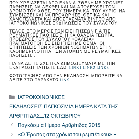
ΠΟΥ ΧΡΕΙΆΖΕΤΑΙ ΑΠΌ ΈΝΑΝ Ἀ-ΣΘΕΝΉ ΜΕ ΧΡΌΝΙΕΣ
ΠΑΘΉΣΕΙΣ, ΝΑ ΔΕΧΘΕΊ ΚΑΙ ΝΑ ΑΠΟΔΕΧΘΕΊ ΤΟΝ
ΔΡΌΜΟ ΤΟΥ ΧΘΕΣ, ΤΟΥ ΣΉΜΕΡΑ ΚΑΙ ΤΟΥ ΑΎΡΙΟ, ΝΑ
ΣΥΜΒΙΏΣΕΙ ΚΑΙ ΝΑ ΠΡΟΧΩΡΉΣΕΙ ΘΕΤΙΚΆ ΚΑΙ
ΧΑΜΟΓΕΛΑΣΤΆ ΚΑΙ ΑΠΟΣΠΆΣΜΑΤΑ ΒΊΝΤΕΟ ΑΠΌ
ΙΑΤΡΟΚΟΙΝΩΝΙΚΈΣ ΕΚΔΗΛΏΣΕΙΣ ΤΟΥ ΣΥΛΛΌΓΟΥ.
ΤΈΛΟΣ, ΣΤΟ ΜΈΡΟΣ ΤΩΝ ΕΙΣΗΓΉΣΕΩΝ ΓΙΑ ΤΙΣ
ΡΕΥΜΑΤΙΚΈΣ ΠΑΘΉΣΕΙΣ, Η ΚΑ ΘΆΛΕΙΑ ΓΕΩΡΓΆ,
ΠΡΌΕΔΡΟΣ ΤΟΥ ΣΥΛΛΌΓΟΥ «ΘΑΛΕΙΑ»,
ΠΡΑΓΜΑΤΟΠΟΊΗΣΕ ΕΙΣΉΓΗΣΗ ΜΕ ΘΈΜΑ ¨ΟΙ
ΕΠΙΠΤΏΣΕΙΣ ΤΩΝ ΧΡΌΝΙΩΝ ΝΟΣΗΜΆΤΩΝ ΣΤΗΝ
ΚΑΘΗΜΕΡΙΝΌΤΗΤΑ ΤΩΝ ΑΤΌΜΩΝ ΜΕ ΡΕΥΜΑΤΙΚΈΣ
ΠΑΘΉΣΕΙΣ¨.
ΓΙΑ ΝΑ ΔΕΊΤΕ ΣΧΕΤΙΚΆ ΔΗΜΟΣΙΕΎΜΑΤΑ ΜΕ ΤΗΝ
ΕΚΔΉΛΩΣΗ ΠΑΤΉΣΤΕ ΕΔΏ:
LINK1
LINK2
LINK3
ΦΩΤΟΓΡΑΦΊΕΣ ΑΠΌ ΤΗΝ ΕΚΔΉΛΩΣΗ, ΜΠΟΡΕΊΤΕ ΝΑ
ΔΕΊΤΕ ΣΤΟ ΠΑΡΑΚΆΤΩ
LINK
Κατηγορίες
ΙΑΤΡΟΚΟΙΝΩΝΙΚΕΣ
ΕΚΔΗΛΩΣΕΙΣ
,
ΠΑΓΚΟΣΜΙΑ ΗΜΕΡΑ ΚΑΤΑ ΤΗΣ
ΑΡΘΡΙΤΙΔΑΣ_12 ΟΚΤΩΒΡΙΟΥ
Παγκόσμια Ημέρα Αρθρίτιδας 2015
«Ο Έρωτας στα χρόνια του ρεμπέτικου» –