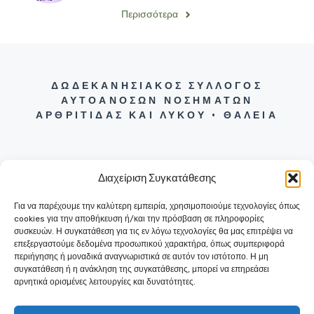
Περισσότερα
ΔΩΔΕΚΑΝΗΣΙΑΚΟΣ ΣΥΛΛΟΓΟΣ
ΑΥΤΟΑΝΟΣΩΝ ΝΟΣΗΜΑΤΩΝ
ΑΡΘΡΙΤΙΔΑΣ ΚΑΙ ΛΥΚΟΥ • ΘΑΛΕΙΑ
Διαχείριση Συγκατάθεσης
Για να παρέχουμε την καλύτερη εμπειρία, χρησιμοποιούμε τεχνολογίες όπως
+30 22410 31290
cookies για την αποθήκευση ή/και την πρόσβαση σε πληροφορίες
ΕΡΥΘΡΟΥ ΣΤΑΥΡΟΥ 6 (ΕΝΤΟΣ
συσκευών. Η συγκατάθεση για τις εν λόγω τεχνολογίες θα μας επιτρέψει να
ΠΑΛΑΙΟΥ ΝΟΣΟΚΟΜΕΙΟΥ ΡΟΔΟΥ)
επεξεργαστούμε δεδομένα προσωπικού χαρακτήρα, όπως συμπεριφορά
85100 ΡΟΔΟΣ
περιήγησης ή μοναδικά αναγνωριστικά σε αυτόν τον ιστότοπο. Η μη
συγκατάθεση ή η ανάκληση της συγκατάθεσης, μπορεί να επηρεάσει
αρνητικά ορισμένες λειτουργίες και δυνατότητες.