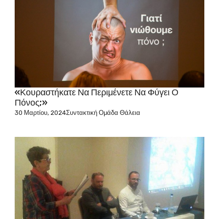
«Κουραστήκατε Να Περιμένετε Να Φύγει Ο
Πόνος;»
30 Μαρτίου, 2024
Συντακτική Ομάδα Θάλεια