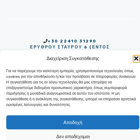
+30 22410 31290
ΕΡΥΘΡΟΥ ΣΤΑΥΡΟΥ 6 (ΕΝΤΟΣ
ΠΑΛΑΙΟΥ ΝΟΣΟΚΟΜΕΙΟΥ ΡΟΔΟΥ)
Διαχείριση Συγκατάθεσης
85100 ΡΟΔΟΣ
Για να παρέχουμε την καλύτερη εμπειρία, χρησιμοποιούμε τεχνολογίες όπως
cookies για την αποθήκευση ή/και την πρόσβαση σε πληροφορίες συσκευών.
Η συγκατάθεση για τις εν λόγω τεχνολογίες θα μας επιτρέψει να
επεξεργαστούμε δεδομένα προσωπικού χαρακτήρα, όπως συμπεριφορά
περιήγησης ή μοναδικά αναγνωριστικά σε αυτόν τον ιστότοπο. Η μη
συγκατάθεση ή η ανάκληση της συγκατάθεσης, μπορεί να επηρεάσει αρνητικά
ορισμένες λειτουργίες και δυνατότητες.
© 2026
THALIA.GR
| ΑΝΑΠΤΥΞΗ •
ΦΙΛΟΞΕΝΙΑ • ΥΠΟΣΤΗΡΙΞΗ:
IMAX
WEB & IT SOLUTIONS
Αποδοχή
ΠΟΛΙΤΙΚΗ ΑΠΟΡΡΗΤΟΥ
Δεν αποδέχομαι